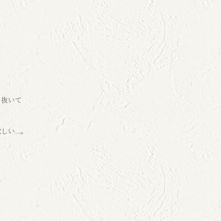
り抜いて
い...。
て