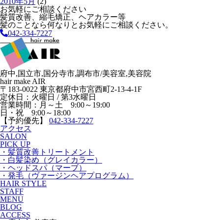
2010年5月
(2)
お気軽にご相談ください
髪質改善、縮毛矯正、ヘアカラー等
髪のことなら何なりとお気軽にご相談ください。
042-334-7227
府中,国立市,国分寺市,調布市/美容室,美容院
hair make AIR
〒183-0022 東京都府中市宮西町2-13-4-1F
定休日：火曜日 / 第3水曜日
営業時間：月～土 9:00～19:00
日・祝 9:00～18:00
【予約優先】
042-334-7227
アクセス
SALON
PICK UP
・髪質改善トリートメント
・白髪染め（グレイカラー）
・ヘッドスパ（マーブ）
・発毛（ヴァージンヘアプログラム）
HAIR STYLE
STAFF
MENU
BLOG
ACCESS