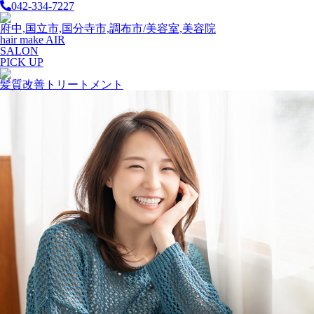
042-334-7227
府中,国立市,国分寺市,調布市/美容室,美容院
hair make AIR
SALON
PICK UP
髪質改善トリートメント