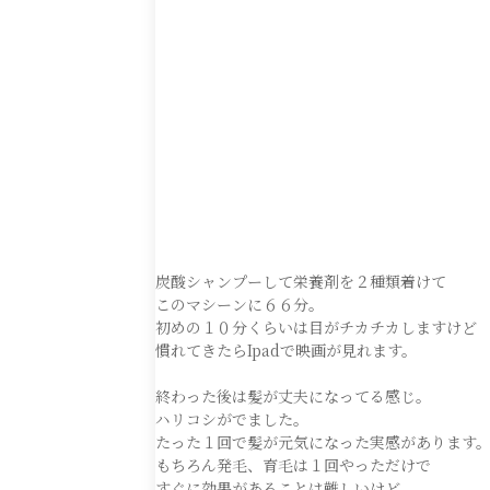
炭酸シャンプーして栄養剤を２種類着けて
このマシーンに６６分。
初めの１０分くらいは目がチカチカしますけど
慣れてきたらIpadで映画が見れます。
終わった後は髪が丈夫になってる感じ。
ハリコシがでました。
たった１回で髪が元気になった実感があります
もちろん発毛、育毛は１回やっただけで
すぐに効果があることは難しいけど