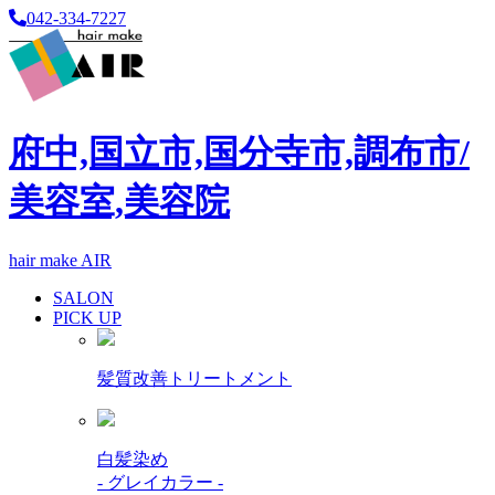
042-334-7227
府中,国立市,国分寺市,調布市/
美容室,美容院
hair make AIR
SALON
PICK UP
髪質改善トリートメント
白髪染め
- グレイカラー -