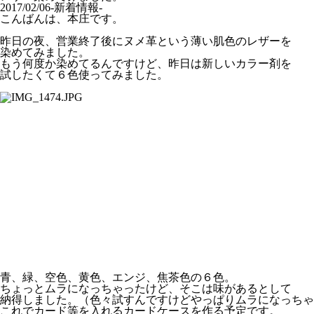
2017/02/06
-新着情報-
こんばんは、本庄です。
昨日の夜、営業終了後にヌメ革という薄い肌色のレザーを
染めてみました。
もう何度か染めてるんですけど、昨日は新しいカラー剤を
試したくて６色使ってみました。
青、緑、空色、黄色、エンジ、焦茶色の６色。
ちょっとムラになっちゃったけど、そこは味があるとして
納得しました。（色々試すんですけどやっぱりムラになっちゃ
これでカード等を入れるカードケースを作る予定です。