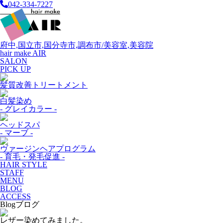
042-334-7227
府中,国立市,国分寺市,調布市/美容室,美容院
hair make AIR
SALON
PICK UP
髪質改善トリートメント
白髪染め
- グレイカラー -
ヘッドスパ
- マーブ -
ヴァージンヘアプログラム
- 育毛・発毛促進 -
HAIR STYLE
STAFF
MENU
BLOG
ACCESS
Blog
ブログ
レザー染めてみました。