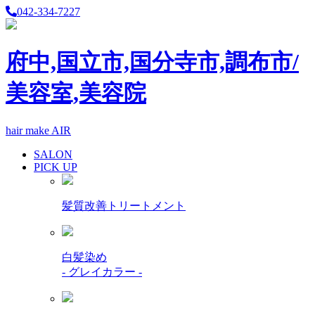
042-334-7227
府中,国立市,国分寺市,調布市/
美容室,美容院
hair make AIR
SALON
PICK UP
髪質改善トリートメント
白髪染め
- グレイカラー -