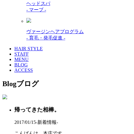
ヘッドスパ
- マーブ -
ヴァージンヘアプログラム
- 育毛・発毛促進 -
HAIR STYLE
STAFF
MENU
BLOG
ACCESS
Blog
ブログ
帰ってきた相棒。
2017/01/15
-新着情報-
こんばんは、本庄です。