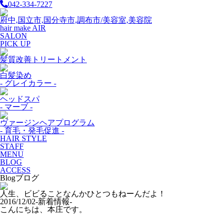
042-334-7227
府中,国立市,国分寺市,調布市/美容室,美容院
hair make AIR
SALON
PICK UP
髪質改善トリートメント
白髪染め
- グレイカラー -
ヘッドスパ
- マーブ -
ヴァージンヘアプログラム
- 育毛・発毛促進 -
HAIR STYLE
STAFF
MENU
BLOG
ACCESS
Blog
ブログ
人生、ビビることなんかひとつもねーんだよ！
2016/12/02
-新着情報-
こんにちは、本庄です。