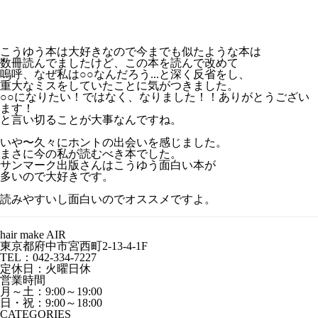
こうゆう本は大好きなので今までも似たような本は
数冊読んでましたけど、この本を読んで改めて
嗚呼、なぜ私は○○なんだろう...と深く反省をし、
重大なミスをしていたことに気がつきました。
○○になりたい！ではなく、なりました！！ありがとうござい
ます！
と言い切ることが大事なんですね。
いや〜久々にホントの出会いを感じました。
まさに今の私が読むべき本でした。
サンマーク出版さんはこうゆう面白い本が
多いので大好きです。
読みやすいし面白いのでオススメですよ。
hair make AIR
東京都府中市宮西町2-13-4-1F
TEL：042-334-7227
定休日：火曜日休
営業時間
月～土：9:00～19:00
日・祝：9:00～18:00
CATEGORIES