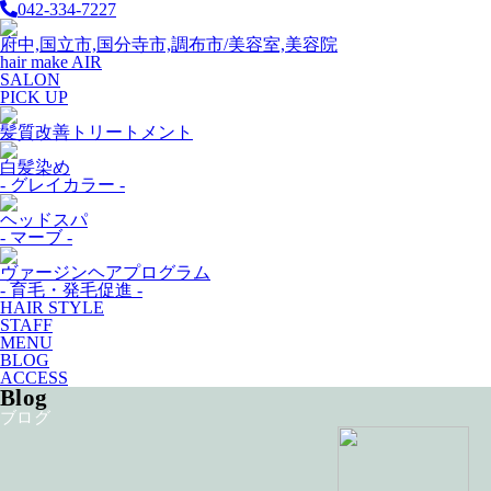
042-334-7227
府中,国立市,国分寺市,調布市/美容室,美容院
hair make AIR
SALON
PICK UP
髪質改善トリートメント
白髪染め
- グレイカラー -
ヘッドスパ
- マーブ -
ヴァージンヘアプログラム
- 育毛・発毛促進 -
HAIR STYLE
STAFF
MENU
BLOG
ACCESS
Blog
ブログ