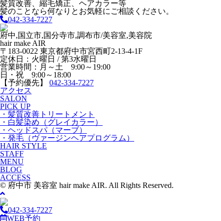
髪質改善、縮毛矯正、ヘアカラー等
髪のことなら何なりとお気軽にご相談ください。
042-334-7227
府中,国立市,国分寺市,調布市/美容室,美容院
hair make AIR
〒183-0022 東京都府中市宮西町2-13-4-1F
定休日：火曜日 / 第3水曜日
営業時間：月～土 9:00～19:00
日・祝 9:00～18:00
【予約優先】
042-334-7227
アクセス
SALON
PICK UP
・髪質改善トリートメント
・白髪染め（グレイカラー）
・ヘッドスパ（マーブ）
・発毛（ヴァージンヘアプログラム）
HAIR STYLE
STAFF
MENU
BLOG
ACCESS
© 府中市 美容室 hair make AIR. All Rights Reserved.
042-334-7227
WEB予約