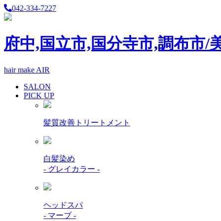
042-334-7227
府中,国立市,国分寺市,調布市/
hair make AIR
SALON
PICK UP
髪質改善トリートメント
白髪染め
- グレイカラー -
ヘッドスパ
- マーブ -