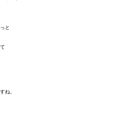
っと
て
すね。