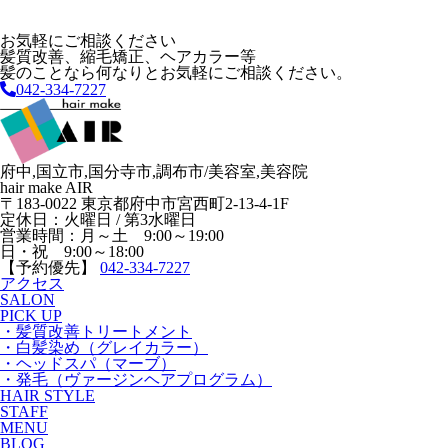
お気軽にご相談ください
髪質改善、縮毛矯正、ヘアカラー等
髪のことなら何なりとお気軽にご相談ください。
042-334-7227
府中,国立市,国分寺市,調布市/美容室,美容院
hair make AIR
〒183-0022 東京都府中市宮西町2-13-4-1F
定休日：火曜日 / 第3水曜日
営業時間：月～土 9:00～19:00
日・祝 9:00～18:00
【予約優先】
042-334-7227
アクセス
SALON
PICK UP
・髪質改善トリートメント
・白髪染め（グレイカラー）
・ヘッドスパ（マーブ）
・発毛（ヴァージンヘアプログラム）
HAIR STYLE
STAFF
MENU
BLOG