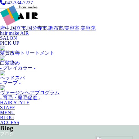
042-334-7227
府中,国立市,国分寺市,調布市/美容室,美容院
hair make AIR
SALON
PICK UP
髪質改善トリートメント
白髪染め
- グレイカラー -
ヘッドスパ
- マーブ -
ヴァージンヘアプログラム
- 育毛・発毛促進 -
HAIR STYLE
STAFF
MENU
BLOG
ACCESS
Blog
ブログ