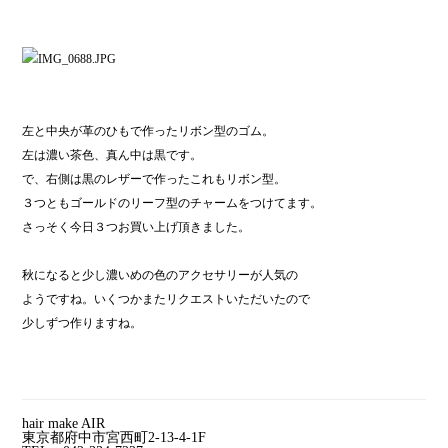
左と中央が革のひもで作ったリボン型のゴム。
左は濃い茶色、真ん中は黒です。
で、右側は黒のレザーで作ったこれもリボン型。
３つともゴールドのリーフ型のチャームをつけてます。
さっそく今日３つお買い上げ頂きました。
秋になると少し濃いめの色のアクセサリーが人気の
ようですね。いくつかまたリクエストいただいたので
少しずつ作りますね。
hair make AIR
東京都府中市宮西町2-13-4-1F