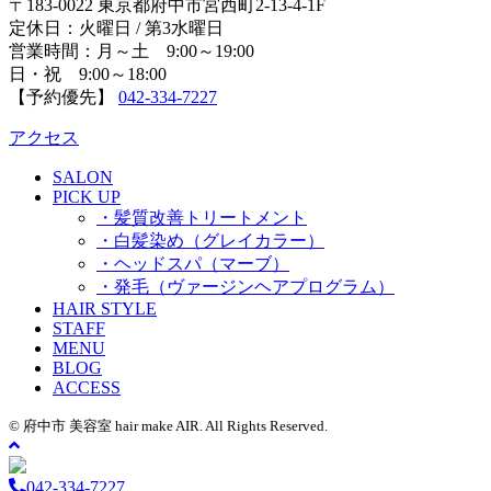
〒183-0022 東京都府中市宮西町2-13-4-1F
定休日：火曜日 / 第3水曜日
営業時間：月～土 9:00～19:00
日・祝 9:00～18:00
【予約優先】
042-334-7227
アクセス
SALON
PICK UP
・髪質改善トリートメント
・白髪染め（グレイカラー）
・ヘッドスパ（マーブ）
・発毛（ヴァージンヘアプログラム）
HAIR STYLE
STAFF
MENU
BLOG
ACCESS
© 府中市 美容室 hair make AIR. All Rights Reserved.
042-334-7227