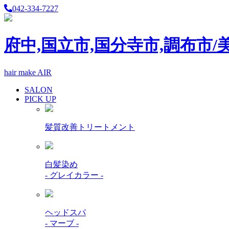
042-334-7227
府中,国立市,国分寺市,調布市/
hair make AIR
SALON
PICK UP
髪質改善トリートメント
白髪染め
- グレイカラー -
ヘッドスパ
- マーブ -