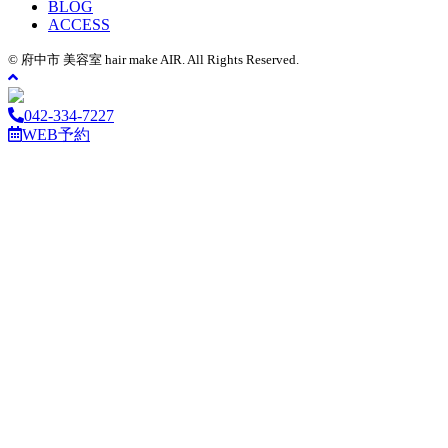
BLOG
ACCESS
© 府中市 美容室 hair make AIR. All Rights Reserved.
042-334-7227
WEB予約