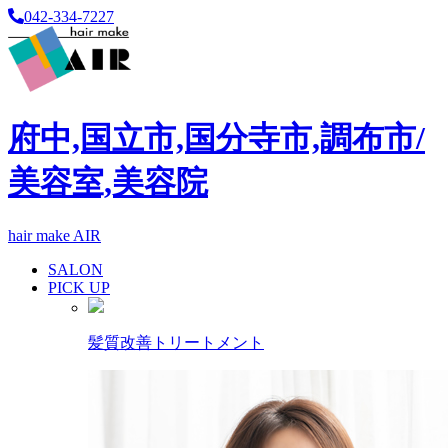
042-334-7227
府中,国立市,国分寺市,調布市/
美容室,美容院
hair make AIR
SALON
PICK UP
髪質改善トリートメント