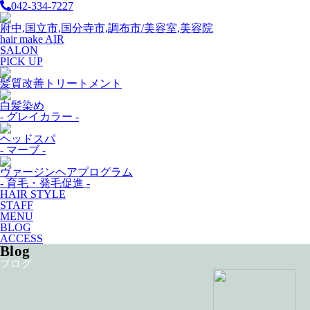
042-334-7227
府中,国立市,国分寺市,調布市/美容室,美容院
hair make AIR
SALON
PICK UP
髪質改善トリートメント
白髪染め
- グレイカラー -
ヘッドスパ
- マーブ -
ヴァージンヘアプログラム
- 育毛・発毛促進 -
HAIR STYLE
STAFF
MENU
BLOG
ACCESS
Blog
ブログ