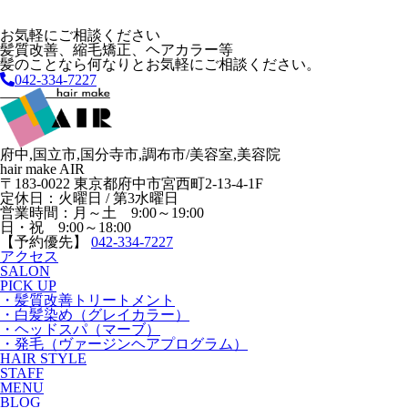
お気軽にご相談ください
髪質改善、縮毛矯正、ヘアカラー等
髪のことなら何なりとお気軽にご相談ください。
042-334-7227
府中,国立市,国分寺市,調布市/美容室,美容院
hair make AIR
〒183-0022 東京都府中市宮西町2-13-4-1F
定休日：火曜日 / 第3水曜日
営業時間：月～土 9:00～19:00
日・祝 9:00～18:00
【予約優先】
042-334-7227
アクセス
SALON
PICK UP
・髪質改善トリートメント
・白髪染め（グレイカラー）
・ヘッドスパ（マーブ）
・発毛（ヴァージンヘアプログラム）
HAIR STYLE
STAFF
MENU
BLOG