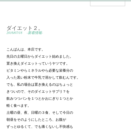
ダイエット２。
2016/07/18
-新着情報-
こんばんは、本庄です。
先日の土曜日からダイエット始めました。
置き換えダイエットっていうヤツです。
ビタミンやらミネラルやら必要な栄養分の
入った黒い粉末で牛乳で溶かして飲むんです。
でも、私の場合は置き換えるのはちょっと
きついので、そのダイエットサプリ？を
飲みつつパンを１つとかおにぎり１つとか
軽く食べます。
土曜の昼、夜、日曜の３食、そして今日の
朝昼をそのようにしたところ、お腹が
ずっとゆるくて、でも痛くないし不快感も