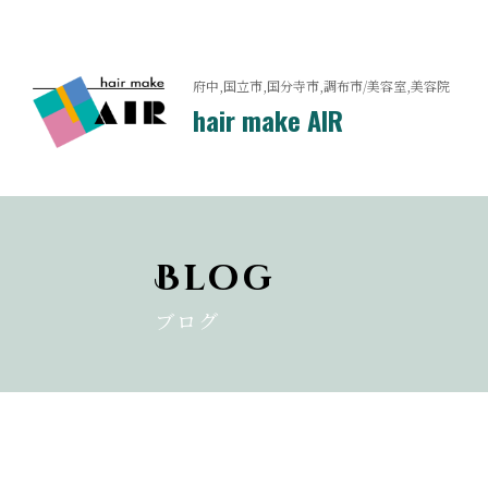
府中,国立市,国分寺市,調布市/美容室,美容院
hair make AIR
Blog
ブログ