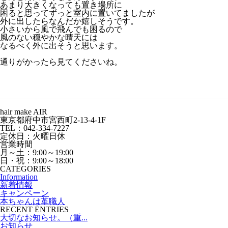
あまり大きくなっても置き場所に
困ると思ってずっと室内に置いてましたが
外に出したらなんだか嬉しそうです。
小さいから風で飛んでも困るので
風のない穏やかな晴天には
なるべく外に出そうと思います。
通りがかったら見てくださいね。
hair make AIR
東京都府中市宮西町2-13-4-1F
TEL：042-334-7227
定休日：火曜日休
営業時間
月～土：9:00～19:00
日・祝：9:00～18:00
CATEGORIES
Information
新着情報
キャンペーン
本ちゃんは革職人
RECENT ENTRIES
大切なお知らせ。（重...
お知らせ