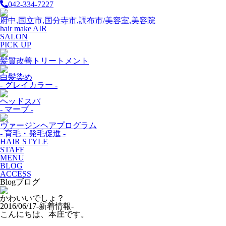
042-334-7227
府中,国立市,国分寺市,調布市/美容室,美容院
hair make AIR
SALON
PICK UP
髪質改善トリートメント
白髪染め
- グレイカラー -
ヘッドスパ
- マーブ -
ヴァージンヘアプログラム
- 育毛・発毛促進 -
HAIR STYLE
STAFF
MENU
BLOG
ACCESS
Blog
ブログ
かわいいでしょ？
2016/06/17
-新着情報-
こんにちは、本庄です。