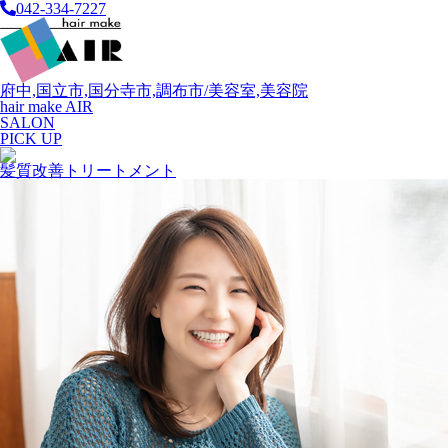
042-334-7227
府中,国立市,国分寺市,調布市/美容室,美容院
hair make AIR
SALON
PICK UP
髪質改善トリートメント