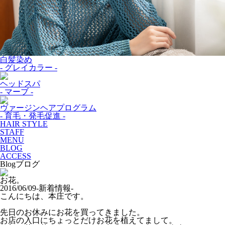
白髪染め
- グレイカラー -
ヘッドスパ
- マーブ -
ヴァージンヘアプログラム
- 育毛・発毛促進 -
HAIR STYLE
STAFF
MENU
BLOG
ACCESS
Blog
ブログ
お花。
2016/06/09
-新着情報-
こんにちは、本庄です。
先日のお休みにお花を買ってきました。
お店の入口にちょっとだけお花を植えてまして。