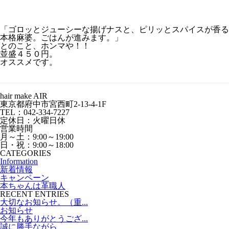
「ゴロッとジューシーな揚げナスと、ピリッとスパイスが香る
本格麻婆。ごはんが進みます。」
とのこと、ホンマや！！
並盛４５０円。
オススメです。
hair make AIR
東京都府中市宮西町2-13-4-1F
TEL：042-334-7227
定休日：火曜日休
営業時間
月～土：9:00～19:00
日・祝：9:00～18:00
CATEGORIES
Information
新着情報
キャンペーン
本ちゃんは革職人
RECENT ENTRIES
大切なお知らせ。（重...
お知らせ
今年もありがとうござ...
誠に勝手ながら