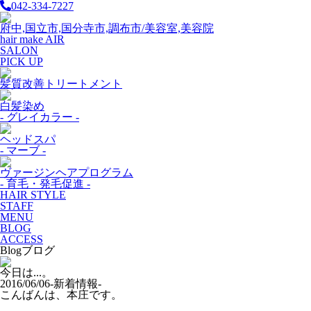
042-334-7227
府中,国立市,国分寺市,調布市/美容室,美容院
hair make AIR
SALON
PICK UP
髪質改善トリートメント
白髪染め
- グレイカラー -
ヘッドスパ
- マーブ -
ヴァージンヘアプログラム
- 育毛・発毛促進 -
HAIR STYLE
STAFF
MENU
BLOG
ACCESS
Blog
ブログ
今日は...。
2016/06/06
-新着情報-
こんばんは、本庄です。