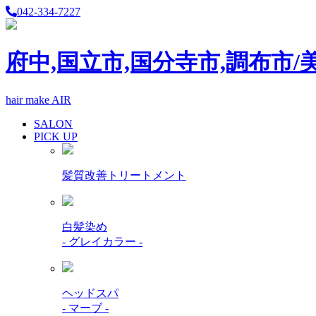
042-334-7227
府中,国立市,国分寺市,調布市/
hair make AIR
SALON
PICK UP
髪質改善トリートメント
白髪染め
- グレイカラー -
ヘッドスパ
- マーブ -