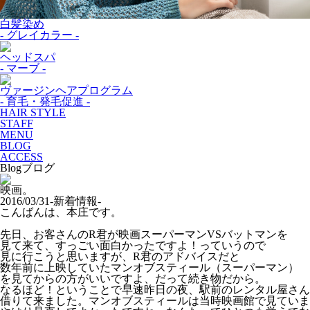
白髪染め
- グレイカラー -
ヘッドスパ
- マーブ -
ヴァージンヘアプログラム
- 育毛・発毛促進 -
HAIR STYLE
STAFF
MENU
BLOG
ACCESS
Blog
ブログ
映画。
2016/03/31
-新着情報-
こんばんは、本庄です。
先日、お客さんのR君が映画スーパーマンVSバットマンを
見て来て、すっごい面白かったですよ！っていうので
見に行こうと思いますが、R君のアドバイスだと
数年前に上映していたマンオブスティール（スーパーマン）
を見てからの方がいいですよ、だって続き物だから。
なるほど！ということで早速昨日の夜、駅前のレンタル屋さん
借りて来ました。マンオブスティールは当時映画館で見ていま