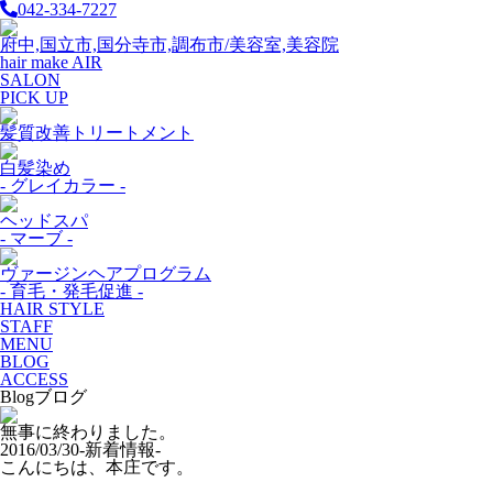
042-334-7227
府中,国立市,国分寺市,調布市/美容室,美容院
hair make AIR
SALON
PICK UP
髪質改善トリートメント
白髪染め
- グレイカラー -
ヘッドスパ
- マーブ -
ヴァージンヘアプログラム
- 育毛・発毛促進 -
HAIR STYLE
STAFF
MENU
BLOG
ACCESS
Blog
ブログ
無事に終わりました。
2016/03/30
-新着情報-
こんにちは、本庄です。