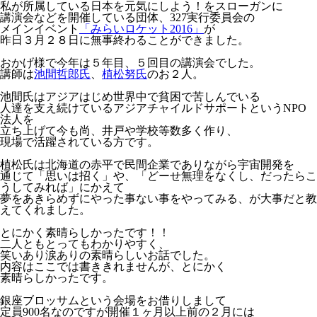
私が所属している日本を元気にしよう！をスローガンに
講演会などを開催している団体、327実行委員会の
メインイベント
「みらいロケット2016」
が
昨日３月２８日に無事終わることができました。
おかげ様で今年は５年目、５回目の講演会でした。
講師は
池間哲郎氏
、
植松努氏
のお２人。
池間氏はアジアはじめ世界中で貧困で苦しんでいる
人達を支え続けているアジアチャイルドサポートというNPO
法人を
立ち上げて今も尚、井戸や学校等数多く作り、
現場で活躍されている方です。
植松氏は北海道の赤平で民間企業でありながら宇宙開発を
通じて「思いは招く」や、「どーせ無理をなくし、だったらこ
うしてみれば」にかえて
夢をあきらめずにやった事ない事をやってみる、が大事だと教
えてくれました。
とにかく素晴らしかったです！！
二人ともとってもわかりやすく、
笑いあり涙ありの素晴らしいお話でした。
内容はここでは書ききれませんが、とにかく
素晴らしかったです。
銀座ブロッサムという会場をお借りしまして
定員900名なのですが開催１ヶ月以上前の２月には