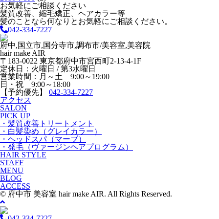
お気軽にご相談ください
髪質改善、縮毛矯正、ヘアカラー等
髪のことなら何なりとお気軽にご相談ください。
042-334-7227
府中,国立市,国分寺市,調布市/美容室,美容院
hair make AIR
〒183-0022 東京都府中市宮西町2-13-4-1F
定休日：火曜日 / 第3水曜日
営業時間：月～土 9:00～19:00
日・祝 9:00～18:00
【予約優先】
042-334-7227
アクセス
SALON
PICK UP
・髪質改善トリートメント
・白髪染め（グレイカラー）
・ヘッドスパ（マーブ）
・発毛（ヴァージンヘアプログラム）
HAIR STYLE
STAFF
MENU
BLOG
ACCESS
© 府中市 美容室 hair make AIR. All Rights Reserved.
042-334-7227