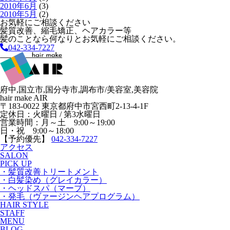
2010年6月
(3)
2010年5月
(2)
お気軽にご相談ください
髪質改善、縮毛矯正、ヘアカラー等
髪のことなら何なりとお気軽にご相談ください。
042-334-7227
府中,国立市,国分寺市,調布市/美容室,美容院
hair make AIR
〒183-0022 東京都府中市宮西町2-13-4-1F
定休日：火曜日 / 第3水曜日
営業時間：月～土 9:00～19:00
日・祝 9:00～18:00
【予約優先】
042-334-7227
アクセス
SALON
PICK UP
・髪質改善トリートメント
・白髪染め（グレイカラー）
・ヘッドスパ（マーブ）
・発毛（ヴァージンヘアプログラム）
HAIR STYLE
STAFF
MENU
BLOG