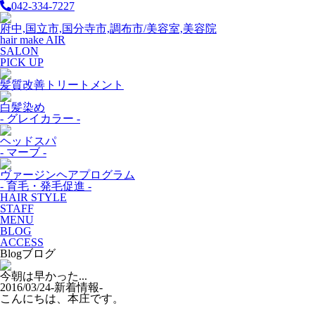
042-334-7227
府中,国立市,国分寺市,調布市/美容室,美容院
hair make AIR
SALON
PICK UP
髪質改善トリートメント
白髪染め
- グレイカラー -
ヘッドスパ
- マーブ -
ヴァージンヘアプログラム
- 育毛・発毛促進 -
HAIR STYLE
STAFF
MENU
BLOG
ACCESS
Blog
ブログ
今朝は早かった...
2016/03/24
-新着情報-
こんにちは、本庄です。