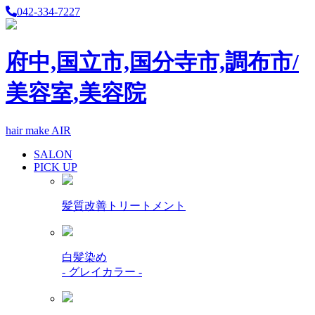
042-334-7227
府中,国立市,国分寺市,調布市/
美容室,美容院
hair make AIR
SALON
PICK UP
髪質改善トリートメント
白髪染め
- グレイカラー -