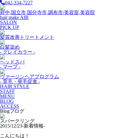
042-334-7227
府中,国立市,国分寺市,調布市/美容室,美容院
hair make AIR
SALON
PICK UP
髪質改善トリートメント
白髪染め
- グレイカラー -
ヘッドスパ
- マーブ -
ヴァージンヘアプログラム
- 育毛・発毛促進 -
HAIR STYLE
STAFF
MENU
BLOG
ACCESS
Blog
ブログ
スパークリング
2015/12/23
-新着情報-
こんにちは！