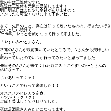
世の中は三連休ですね。
私達は三連休も元気に営業してます！
明日明後日はまだ少し余裕がありますので
よかったら可愛くなりに来て下さいね。
さて、先日のこと。存在は知って履いたものの、行きたい行き
たいと思い続けて
7〜8年。やっと念願かなって行って来ました。
「
やすいみ〜と
」さん。
常連のAさんが以前働いていたところで、Aさんから美味しい
よ〜って
教わっていたのでいつか行ってみたいと思ってました。
先日そのAさんが来てくれた時に久々にやすいみ〜とさんの
話になって。
じゃあ行ってくる！
ということで行って来ました！！
オススメのヒレカツ定食。
カツがサックサク！
ご飯も美味しくてペロリでした。
夜は居酒屋さんみたいになってます。