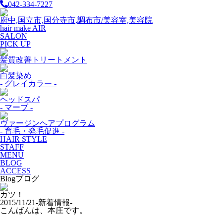
042-334-7227
府中,国立市,国分寺市,調布市/美容室,美容院
hair make AIR
SALON
PICK UP
髪質改善トリートメント
白髪染め
- グレイカラー -
ヘッドスパ
- マーブ -
ヴァージンヘアプログラム
- 育毛・発毛促進 -
HAIR STYLE
STAFF
MENU
BLOG
ACCESS
Blog
ブログ
カツ！
2015/11/21
-新着情報-
こんばんは、本庄です。