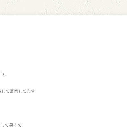
わり。
装して営業してます。
クして暑くて