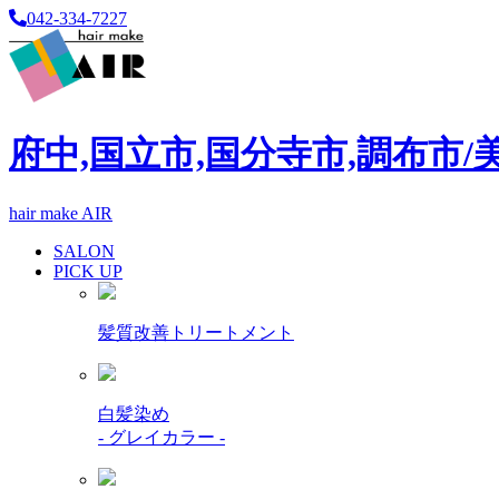
042-334-7227
府中,国立市,国分寺市,調布市/
hair make AIR
SALON
PICK UP
髪質改善トリートメント
白髪染め
- グレイカラー -