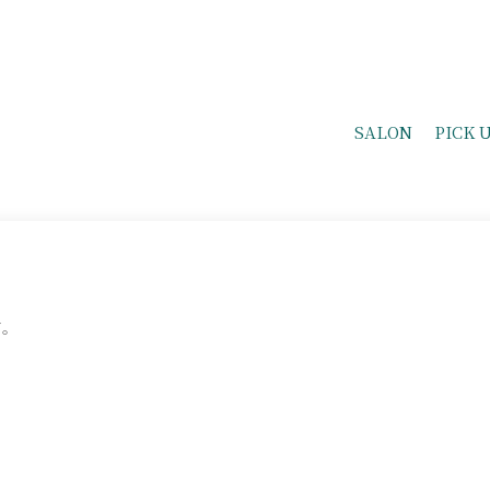
SALON
PICK 
て。