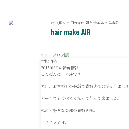
府中,国立市,国分寺市,調布市/美容室,美容院
hair make AIR
ブログ
Blog
青椒肉絲
2015/08/14
-新着情報-
こんばんは、本庄です。
先日、お客様との会話で青椒肉絲の話が出まし
どーしても食べたくなって行って来ました。
私の大好きな金龍の青椒肉絲。
オススメです。