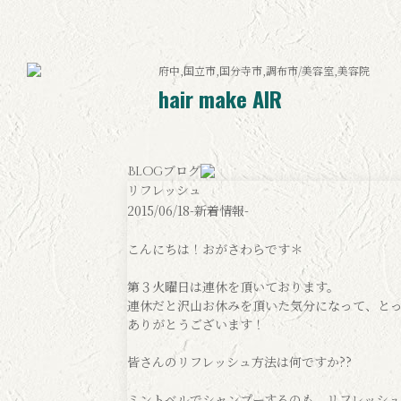
府中,国立市,国分寺市,調布市/美容室,美容院
hair make AIR
ブログ
Blog
リフレッシュ
2015/06/18
-新着情報-
こんにちは！おがさわらです＊
第３火曜日は連休を頂いております。
連休だと沢山お休みを頂いた気分になって、と
ありがとうございます！
皆さんのリフレッシュ方法は何ですか??
ミントベルでシャンプーするのも、リフレッシ