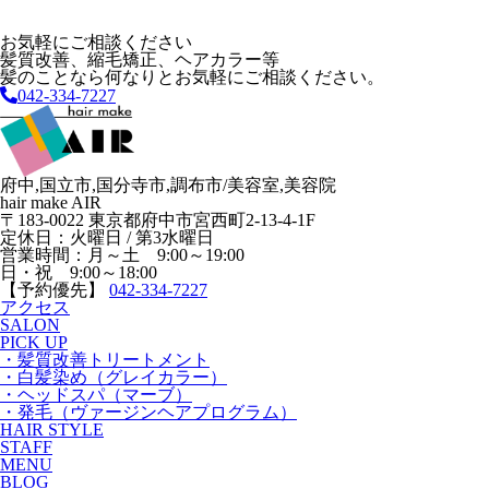
お気軽にご相談ください
髪質改善、縮毛矯正、ヘアカラー等
髪のことなら何なりとお気軽にご相談ください。
042-334-7227
府中,国立市,国分寺市,調布市/美容室,美容院
hair make AIR
〒183-0022 東京都府中市宮西町2-13-4-1F
定休日：火曜日 / 第3水曜日
営業時間：月～土 9:00～19:00
日・祝 9:00～18:00
【予約優先】
042-334-7227
アクセス
SALON
PICK UP
・髪質改善トリートメント
・白髪染め（グレイカラー）
・ヘッドスパ（マーブ）
・発毛（ヴァージンヘアプログラム）
HAIR STYLE
STAFF
MENU
BLOG