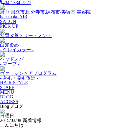
042-334-7227
府中,国立市,国分寺市,調布市/美容室,美容院
hair make AIR
SALON
PICK UP
髪質改善トリートメント
白髪染め
- グレイカラー -
ヘッドスパ
- マーブ -
ヴァージンヘアプログラム
- 育毛・発毛促進 -
HAIR STYLE
STAFF
MENU
BLOG
ACCESS
Blog
ブログ
日曜日
2015/03/08
-新着情報-
こんにちは！