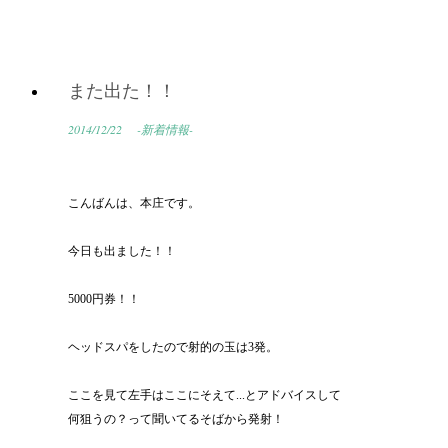
また出た！！
2014/12/22
-新着情報-
こんばんは、本庄です。
今日も出ました！！
5000円券！！
ヘッドスパをしたので射的の玉は3発。
ここを見て左手はここにそえて...とアドバイスして
何狙うの？って聞いてるそばから発射！