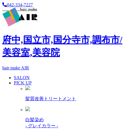
042-334-7227
府中,国立市,国分寺市,調布市/
美容室,美容院
hair make AIR
SALON
PICK UP
髪質改善トリートメント
白髪染め
- グレイカラー -