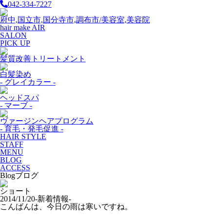
042-334-7227
府中,国立市,国分寺市,調布市/美容室,美容院
hair make AIR
SALON
PICK UP
髪質改善トリートメント
白髪染め
- グレイカラー -
ヘッドスパ
- マーブ -
ヴァージンヘアプログラム
- 育毛・発毛促進 -
HAIR STYLE
STAFF
MENU
BLOG
ACCESS
Blog
ブログ
ショート
2014/11/20
-新着情報-
こんばんは、今日の雨は寒いですね。