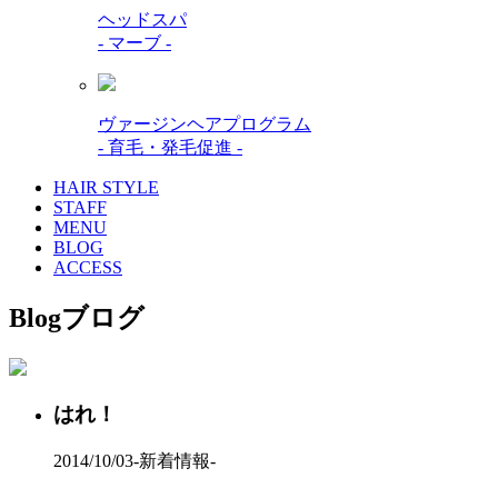
ヘッドスパ
- マーブ -
ヴァージンヘアプログラム
- 育毛・発毛促進 -
HAIR STYLE
STAFF
MENU
BLOG
ACCESS
Blog
ブログ
はれ！
2014/10/03
-新着情報-