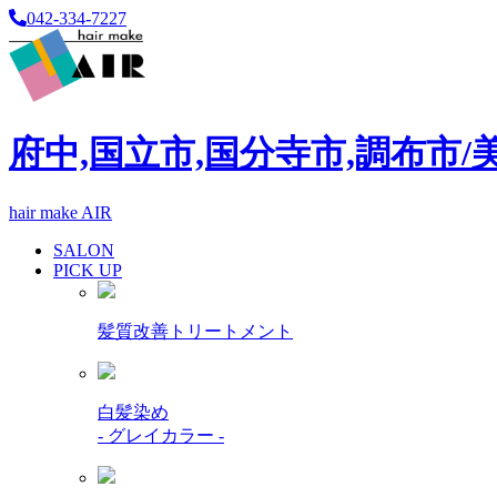
042-334-7227
府中,国立市,国分寺市,調布市/
hair make AIR
SALON
PICK UP
髪質改善トリートメント
白髪染め
- グレイカラー -