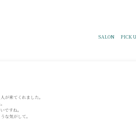
SALON
PICK 
２人が来てくれました。
た。
しいですね。
ような気がして。