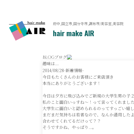
府中,国立市,国分寺市,調布市/美容室,美容院
hair make AIR
ブログ
Blog
趣味は...
2014/08/28
-新着情報-
今日もたくさんのお客様にご来店頂き
本当にありがとうございます！
今日は夕方に飛び込みでご新規の大学生男の子
私のこと面白いっすね〜！って言ってくれまし
大学生に面白いと認められるのってすっごい嬉
まだまだ気持ちは若者なので、なんか通用した
合わせてくれてるだけって？？
そうですかね、やっぱり...。