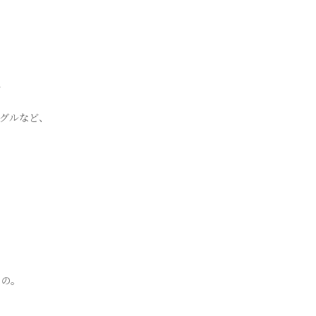
を
グルなど、
もの。
。