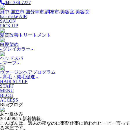
042-334-7227
府中,国立市,国分寺市,調布市/美容室,美容院
hair make AIR
SALON
PICK UP
髪質改善トリートメント
白髪染め
- グレイカラー -
ヘッドスパ
- マーブ -
ヴァージンヘアプログラム
- 育毛・発毛促進 -
HAIR STYLE
STAFF
MENU
BLOG
ACCESS
Blog
ブログ
あ〜夏休み
2014/08/25
-新着情報-
こんばんは、週末の夜なのに事務仕事に追われヒーヒー言って
る本庄です。