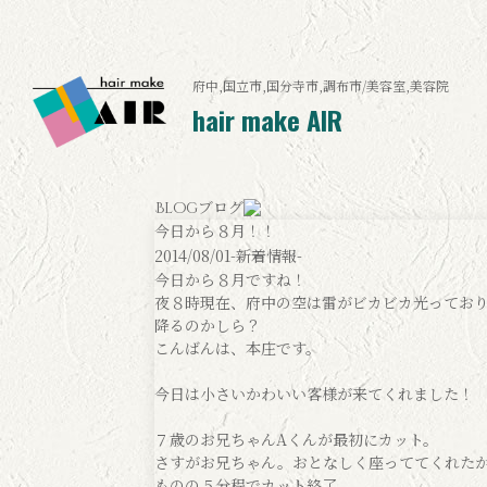
府中,国立市,国分寺市,調布市/美容室,美容院
hair make AIR
ブログ
Blog
今日から８月！！
2014/08/01
-新着情報-
今日から８月ですね！
夜８時現在、府中の空は雷がビカビカ光ってお
降るのかしら？
こんばんは、本庄です。
今日は小さいかわいい客様が来てくれました！
７歳のお兄ちゃんAくんが最初にカット。
さすがお兄ちゃん。おとなしく座っててくれた
ものの５分程でカット終了。