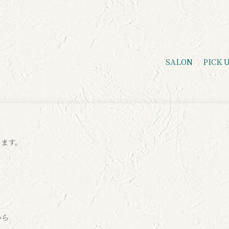
SALON
PICK 
ります。
から