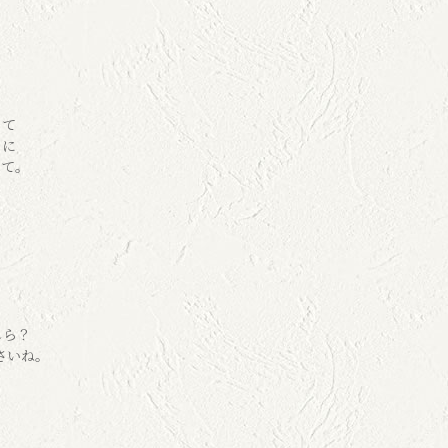
くて
ロに
って。
しら？
下さいね。