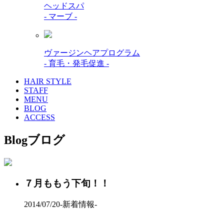
ヘッドスパ
- マーブ -
ヴァージンヘアプログラム
- 育毛・発毛促進 -
HAIR STYLE
STAFF
MENU
BLOG
ACCESS
Blog
ブログ
７月ももう下旬！！
2014/07/20
-新着情報-