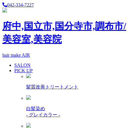
042-334-7227
府中,国立市,国分寺市,調布市/
美容室,美容院
hair make AIR
SALON
PICK UP
髪質改善トリートメント
白髪染め
- グレイカラー -