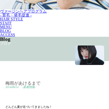
ヴァージンヘアプログラム
- 育毛・発毛促進 -
HAIR STYLE
STAFF
MENU
BLOG
ACCESS
Blog
ブログ
梅雨があけるまで
2014/06/14
-新着情報-
どんどん夏が近づいてきましたね！