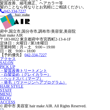
髪質改善、縮毛矯正、ヘアカラー等
髪のことなら何なりとお気軽にご相談ください。
042-334-7227
府中,国立市,国分寺市,調布市/美容室,美容院
hair make AIR
〒183-0022 東京都府中市宮西町2-13-4-1F
定休日：火曜日 / 第3水曜日
営業時間：月～土 9:00～19:00
日・祝 9:00～18:00
【予約優先】
042-334-7227
アクセス
SALON
PICK UP
・髪質改善トリートメント
・白髪染め（グレイカラー）
・ヘッドスパ（マーブ）
・発毛（ヴァージンヘアプログラム）
HAIR STYLE
STAFF
MENU
BLOG
ACCESS
© 府中市 美容室 hair make AIR. All Rights Reserved.