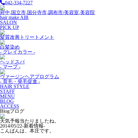
042-334-7227
府中,国立市,国分寺市,調布市/美容室,美容院
hair make AIR
SALON
PICK UP
髪質改善トリートメント
白髪染め
- グレイカラー -
ヘッドスパ
- マーブ -
ヴァージンヘアプログラム
- 育毛・発毛促進 -
HAIR STYLE
STAFF
MENU
BLOG
ACCESS
Blog
ブログ
天気予報当たりましたね。
2014/05/22
-新着情報-
こんばんは、本庄です。