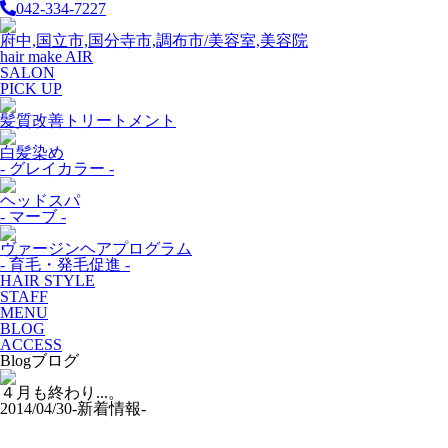
042-334-7227
府中,国立市,国分寺市,調布市/美容室,美容院
hair make AIR
SALON
PICK UP
髪質改善トリートメント
白髪染め
- グレイカラー -
ヘッドスパ
- マーブ -
ヴァージンヘアプログラム
- 育毛・発毛促進 -
HAIR STYLE
STAFF
MENU
BLOG
ACCESS
Blog
ブログ
４月も終わり...。
2014/04/30
-新着情報-