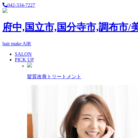
042-334-7227
府中,国立市,国分寺市,調布市/
hair make AIR
SALON
PICK UP
髪質改善トリートメント