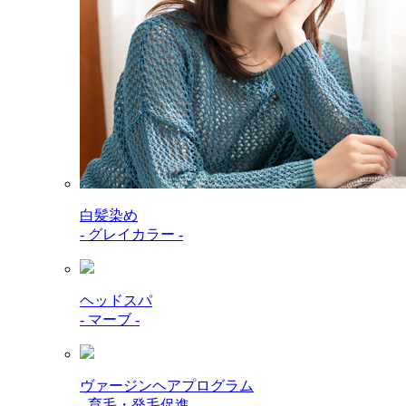
白髪染め
- グレイカラー -
ヘッドスパ
- マーブ -
ヴァージンヘアプログラム
- 育毛・発毛促進 -