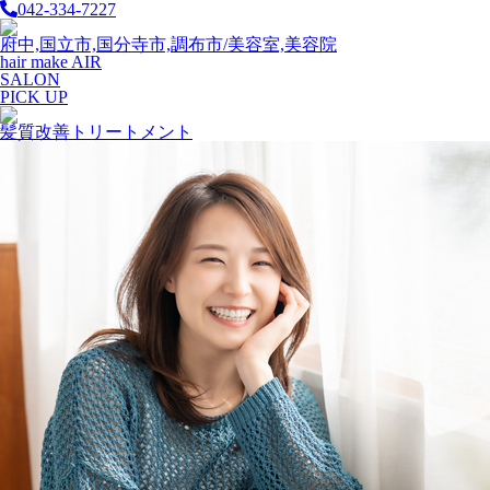
042-334-7227
府中,国立市,国分寺市,調布市/美容室,美容院
hair make AIR
SALON
PICK UP
髪質改善トリートメント