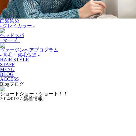
白髪染め
- グレイカラー -
ヘッドスパ
- マーブ -
ヴァージンヘアプログラム
- 育毛・発毛促進 -
HAIR STYLE
STAFF
MENU
BLOG
ACCESS
Blog
ブログ
ショートショートショート！！
2014/01/27
-新着情報-