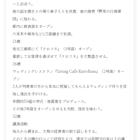
ーと出会う。
彼の話を聞きその場で弟子入りを決意、彼の商売『野菜の行商軍
団』に加わる。
都内に飲食店をオープン
六本木や麻布などに5店舗まで拡張。
21歳
地元三重県にて『クロフネ』（1号店）オープン
徹底してお客様を喜ばせて『クロフネ』を大繁盛させる。
26歳
ウェディングレストラン『Living Cafe Kurofune』（2号店）オー
プン
2人が列席者の方から本当に祝福してもらえるウェディング作りを目
指し演出を手がける。
年間約50組の挙式・披露宴をプロデュース。
その後3号店をオープンさせるも失敗、挫折を味わう。
32歳
講演活動
知人から頼まれ、大勢の経営者の前で話しをする。
そのときの噂が口コミで評判をよび、現在では年間300本以上の講