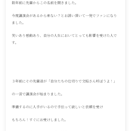
数年前に先輩からこの名前を聞きました。
今度講演会があるから来ない？とお誘い頂いて一発でファンになり
ました。
笑いあり感動あり、自分の人生においてとっても影響を受けた人で
す。
３年前にその先輩達が「自分たちの仕切りで文昭さん呼ぼうよ！」
の一言で講演会が始まりました。
準備するのに人手がいるので手伝って欲しいと依頼を受け
もちろん！すぐにお受けしました。