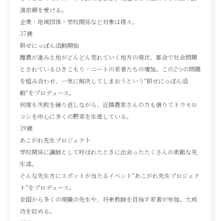
演依頼を受ける。
企業・地域団体・学校関係など対象は様々。
37歳
耕せにっぽん活動開始
離農が進み土地がどんどん荒れていく地方の現状、都会で社会問題
とされているひきこもり・ニートの若者たちの増加。この2つの問題
を組み合わせ、一気に解決してしまおうという"耕せにっぽん活
動"をプロデュース。
何度も失敗を繰り返しながら、近隣農家さんの力も借りてトウモロ
コシを中心に多くの野菜を生産している。
39歳
あこがれ先生プロジェクト
学校関係に講師として呼ばれたときに出会ったたくさんの素敵な先
生達。
そんな先生方にスポットが当たるイベント"あこがれ先生プロジェク
ト"をプロデュース。
全国から多くの現職の先生や、将来教師を目指す若者が参加。大成
功を収める。