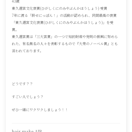
43歳
東久邇宮文化褒賞(ひがしくにのみやぶんかほうしょう) 受賞
7年に渡る「耕せにっぽん！」の活動が認められ、民間最高の褒賞
「東久邇宮文化褒賞(ひがしくにのみやぶんかほうしょう)」を受
賞。
東久邇宮賞は「三大宮賞」の一つで知的財産や発明の振興に努めら
れた、有名無名の人々を表彰するもので『大衆のノーベル賞』とも
言われております。
どうです？？
すごい人でしょう？
ぜひ一緒にワクワクしましょう！！
hair make AIR