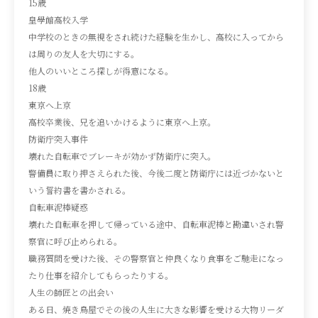
15歳
皇學館高校入学
中学校のときの無視をされ続けた経験を生かし、高校に入ってから
は周りの友人を大切にする。
他人のいいところ探しが得意になる。
18歳
東京へ上京
高校卒業後、兄を追いかけるように東京へ上京。
防衛庁突入事件
壊れた自転車でブレーキが効かず防衛庁に突入。
警備員に取り押さえられた後、今後二度と防衛庁には近づかないと
いう誓約書を書かされる。
自転車泥棒疑惑
壊れた自転車を押して帰っている途中、自転車泥棒と勘違いされ警
察官に呼び止められる。
職務質問を受けた後、その警察官と仲良くなり食事をご馳走になっ
たり仕事を紹介してもらったりする。
人生の師匠との出会い
ある日、焼き鳥屋でその後の人生に大きな影響を受ける大物リーダ