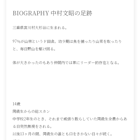
BIOGRAPHY 中村文昭の足跡
三重県宮川村大杉谷に生まれる。
97％が山林というド田舎。幼少期は魚を捕ったり山菜を取ったり
と、毎日野山を駆け回る。
体が大きかったのもあり仲間内では常にリーダー的存在となる。
14歳
同級生からの総スカン
中学校2年生のとき、それまで威張り散らしていた同級生全員からあ
る日突然無視をされる。
以後13ヶ月の間、同級生の誰とも口をきかない日々が続く。