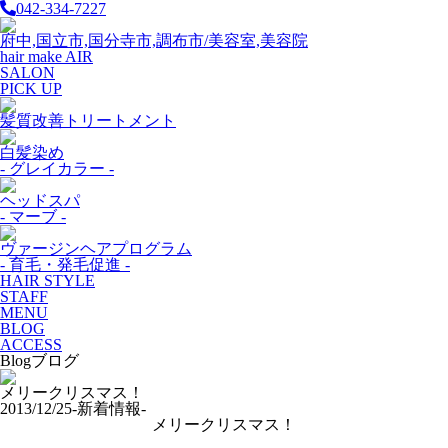
042-334-7227
府中,国立市,国分寺市,調布市/美容室,美容院
hair make AIR
SALON
PICK UP
髪質改善トリートメント
白髪染め
- グレイカラー -
ヘッドスパ
- マーブ -
ヴァージンヘアプログラム
- 育毛・発毛促進 -
HAIR STYLE
STAFF
MENU
BLOG
ACCESS
Blog
ブログ
メリークリスマス！
2013/12/25
-新着情報-
メリークリスマス！