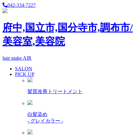
042-334-7227
府中,国立市,国分寺市,調布市/
美容室,美容院
hair make AIR
SALON
PICK UP
髪質改善トリートメント
白髪染め
- グレイカラー -