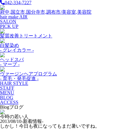
042-334-7227
府中,国立市,国分寺市,調布市/美容室,美容院
hair make AIR
SALON
PICK UP
髪質改善トリートメント
白髪染め
- グレイカラー -
ヘッドスパ
- マーブ -
ヴァージンヘアプログラム
- 育毛・発毛促進 -
HAIR STYLE
STAFF
MENU
BLOG
ACCESS
Blog
ブログ
今時の若い人
2013/08/10
-新着情報-
しかし！今日も夜になってもまだ暑いですね。