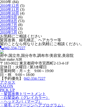
2010年 (84)
2010年12月
(5)
2010年11月
(3)
2010年10月
(4)
2010年9月
(6)
2010年8月
(53)
2010年7月
(8)
2010年6月
(3)
2010年5月
(2)
お気軽にご相談ください
髪質改善、縮毛矯正、ヘアカラー等
髪のことなら何なりとお気軽にご相談ください。
042-334-7227
府中,国立市,国分寺市,調布市/美容室,美容院
hair make AIR
〒183-0022 東京都府中市宮西町2-13-4-1F
定休日：火曜日 / 第3水曜日
営業時間：月～土 9:00～19:00
日・祝 9:00～18:00
【予約優先】
042-334-7227
アクセス
SALON
PICK UP
・髪質改善トリートメント
・白髪染め（グレイカラー）
・ヘッドスパ（マーブ）
・発毛（ヴァージンヘアプログラム）