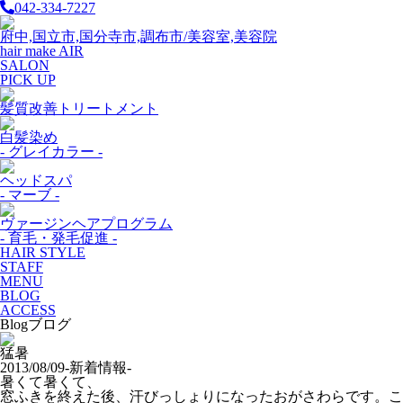
042-334-7227
府中,国立市,国分寺市,調布市/美容室,美容院
hair make AIR
SALON
PICK UP
髪質改善トリートメント
白髪染め
- グレイカラー -
ヘッドスパ
- マーブ -
ヴァージンヘアプログラム
- 育毛・発毛促進 -
HAIR STYLE
STAFF
MENU
BLOG
ACCESS
Blog
ブログ
猛暑
2013/08/09
-新着情報-
暑くて暑くて、
窓ふきを終えた後、汗びっしょりになったおがさわらです。こ