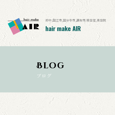
府中,国立市,国分寺市,調布市/美容室,美容院
hair make AIR
Blog
ブログ