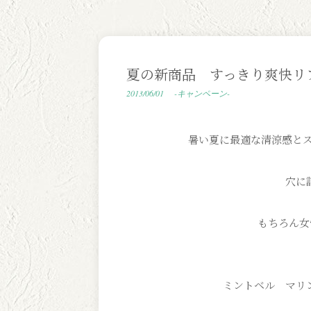
夏の新商品 すっきり爽快リ
2013/06/01
-キャンペーン-
暑い夏に最適な清涼感と
穴に
もちろん女
ミントベル マリ