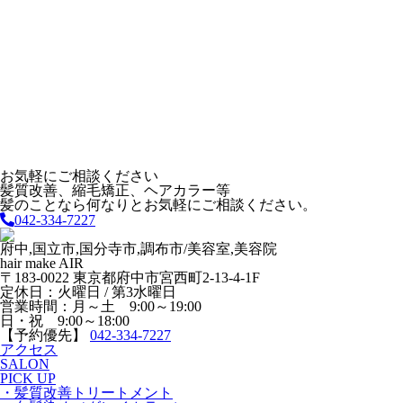
お気軽にご相談ください
髪質改善、縮毛矯正、ヘアカラー等
髪のことなら何なりとお気軽にご相談ください。
042-334-7227
府中,国立市,国分寺市,調布市/美容室,美容院
hair make AIR
〒183-0022 東京都府中市宮西町2-13-4-1F
定休日：火曜日 / 第3水曜日
営業時間：月～土 9:00～19:00
日・祝 9:00～18:00
【予約優先】
042-334-7227
アクセス
SALON
PICK UP
・髪質改善トリートメント