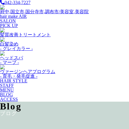
042-334-7227
府中,国立市,国分寺市,調布市/美容室,美容院
hair make AIR
SALON
PICK UP
髪質改善トリートメント
白髪染め
- グレイカラー -
ヘッドスパ
- マーブ -
ヴァージンヘアプログラム
- 育毛・発毛促進 -
HAIR STYLE
STAFF
MENU
BLOG
ACCESS
Blog
ブログ