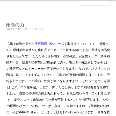
原液の力
2012/11/20
-キャンペーン-
AIRでは数年前から
美容原液100シリーズ
を取り扱っております。 原液っ
て？ 原料抽出会社から化粧品メーカーに出荷する前に まさに原液を商品化
させたモノです。 こだわりは原料由来、産地確認、安全性データ、効果効
能データ、 防腐剤の有無など徹底的に調べ、モニター確認をしてから 我々
の美容室などにメーカーから直で届いております。 なので、パブリックの
店頭に並ぶことはまずありません。 AIRでは7種類の原液を扱っており、評
判も上々です。 この季節、乾燥が気になりますよね。 ということで、今回
は ヒアルロン酸を紹介します。 聞いたことあります？ 結構有名な名称で
すよね。 自重の6000倍の保水力があって。 お肌に潤いを与えてくれるんで
す。 老化によって角質層から水分が不足すると ハリが低下します。 シワ
の原因のひとつですね。 やっぱり水分って大切ですよね。 2年程使い続け
ているお客様のHさん。 はっきりとはお肌の違いがわかります！ 画像を載