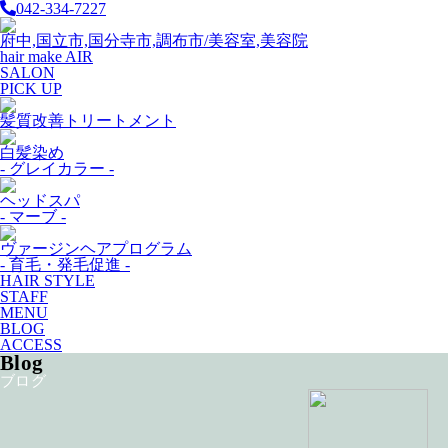
042-334-7227
府中,国立市,国分寺市,調布市/美容室,美容院
hair make AIR
SALON
PICK UP
髪質改善トリートメント
白髪染め
- グレイカラー -
ヘッドスパ
- マーブ -
ヴァージンヘアプログラム
- 育毛・発毛促進 -
HAIR STYLE
STAFF
MENU
BLOG
ACCESS
Blog
ブログ